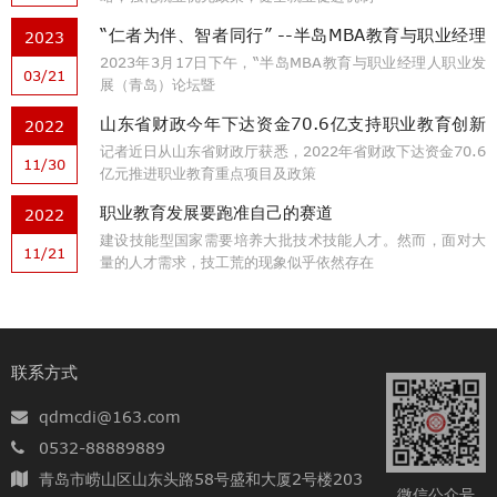
“仁者为伴、智者同行” --半岛MBA教育与职业经理
2023
2023年3月17日下午，“半岛MBA教育与职业经理人职业发
人职业发展（青岛）论坛暨3·17半岛职业经理人发
03/21
展（青岛）论坛暨
展日启动仪式顺利举行
山东省财政今年下达资金70.6亿支持职业教育创新
2022
记者近日从山东省财政厅获悉，2022年省财政下达资金70.6
发展
11/30
亿元推进职业教育重点项目及政策
职业教育发展要跑准自己的赛道
2022
建设技能型国家需要培养大批技术技能人才。然而，面对大
11/21
量的人才需求，技工荒的现象似乎依然存在
联系方式
qdmcdi@163.com
0532-88889889
青岛市崂山区山东头路58号盛和大厦2号楼203
微信公众号