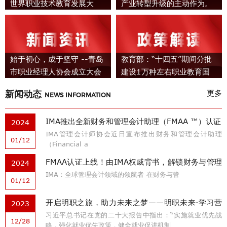
世界职业技术教育发展大
产业转型升级的主动作为。
会，怀进鹏任组委会主任
始于初心，成于坚守 --青岛
教育部：“十四五”期间分批
市职业经理人协会成立大会
建设1万种左右职业教育国
暨第一届会员代表大会顺利
家规划教材
新闻动态
更多
NEWS INFORMATION
召开
IMA推出全新财务和管理会计助理（FMAA ™）认证
2024
IMA管理会计师协会近日宣布推出财务和管理会计助理
01/12
（Financial a
FMAA认证上线！由IMA权威背书，解锁财务与管理
2024
IMA：全球管理会计领域的领航者 在财务与管
会计基础的“金钥匙”
01/12
开启明职之旅，助力未来之梦——明职未来·学习营
2023
习近平总书记在党的二十大报告中指出：“实施就业优先战
2023年精彩活动回顾
12/28
略，强化就业优先政策，健全就业促进机制